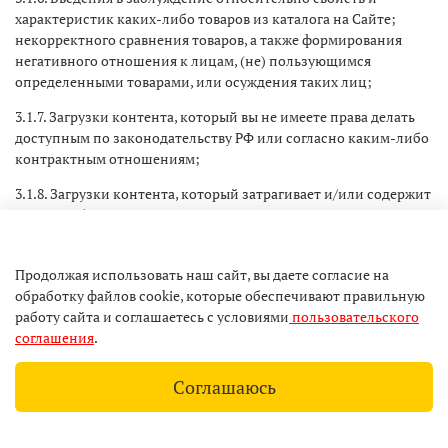
характеристик каких-либо товаров из каталога на Сайте;
некорректного сравнения товаров, а также формирования
негативного отношения к лицам, (не) пользующимся
определенными товарами, или осуждения таких лиц;
3.1.7. Загрузки контента, который вы не имеете права делать
доступным по законодательству РФ или согласно каким-либо
контрактным отношениям;
3.1.8. Загрузки контента, который затрагивает и/или содержит
какой-либо патент, торговый знак, коммерческую тайну,
фирменное наименование, авторские и смежные с ними
права, а равно прочие права на результаты интеллектуальной
Продолжая использовать наш сайт, вы даете согласие на
деятельности, принадлежащие или правомерно
обработку файлов cookie, которые обеспечивают правильную
используемые третьими лицами;
работу сайта и соглашаетесь с условиями
пользовательского
3.1.9. Загрузки не разрешенной специальным образом
соглашения
.
рекламной информации и/или спама;
Соглашаюсь
3.1.10. Сбора и обработки персональных данных, информации
о частной жизни любых лиц;
3.1.11. Нарушения нормальной работы Сайта;